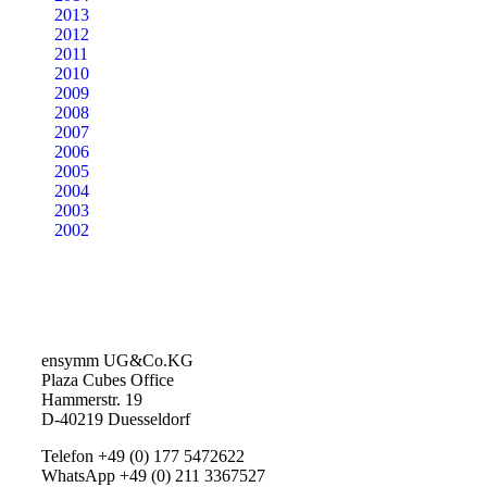
2013
2012
2011
2010
2009
2008
2007
2006
2005
2004
2003
2002
ensymm UG&Co.KG
Plaza Cubes Office
Hammerstr. 19
D-40219 Duesseldorf
Telefon +49 (0) 177 5472622
WhatsApp +49 (0) 211 3367527