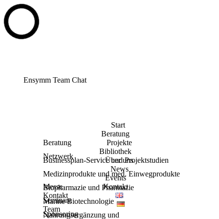
Ensymm Team Chat
Start
Beratung
Beratung
Projekte
Bibliothek
Netzwerk
Businessplan-Service und Projektstudien
Über uns
News
Medizinprodukte und med. Einwegprodukte
Events
Messe
Kontakt
Biopharmazie und Pharmazie
Kontakt
Seminare
Marine Biotechnologie
Team
Sponsoring
Nahrungsergänzung und