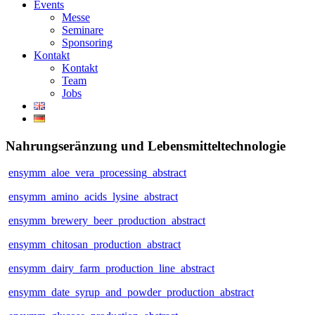
Events
Messe
Seminare
Sponsoring
Kontakt
Kontakt
Team
Jobs
Nahrungseränzung und Lebensmitteltechnologie
ensymm_aloe_vera_processing_abstract
ensymm_amino_acids_lysine_abstract
ensymm_brewery_beer_production_abstract
ensymm_chitosan_production_abstract
ensymm_dairy_farm_production_line_abstract
ensymm_date_syrup_and_powder_production_abstract