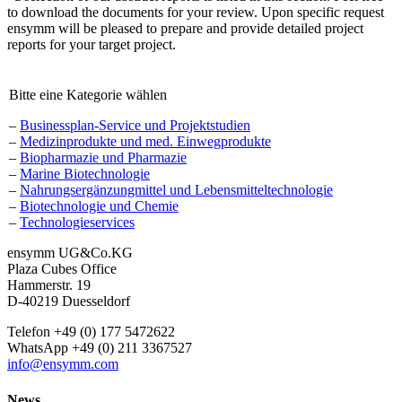
to download the documents for your review. Upon specific request
ensymm will be pleased to prepare and provide detailed project
reports for your target project.
Bitte eine Kategorie wählen
–
Businessplan-Service und Projektstudien
–
Medizinprodukte und med. Einwegprodukte
–
Biopharmazie und Pharmazie
–
Marine Biotechnologie
–
Nahrungsergänzungmittel und Lebensmitteltechnologie
–
Biotechnologie und Chemie
–
Technologieservices
ensymm UG&Co.KG
Plaza Cubes Office
Hammerstr. 19
D-40219 Duesseldorf
Telefon +49 (0) 177 5472622
WhatsApp +49 (0) 211 3367527
info@ensymm.com
News