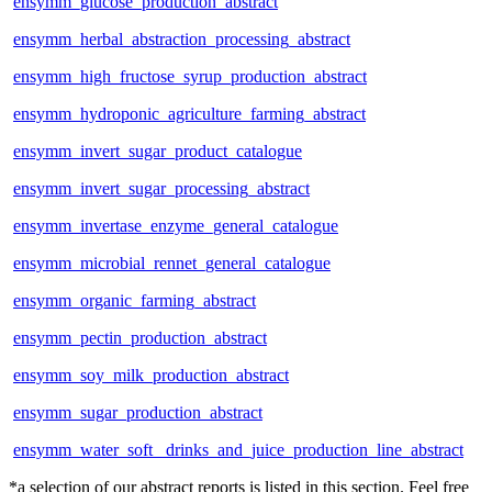
ensymm_glucose_production_abstract
ensymm_herbal_abstraction_processing_abstract
ensymm_high_fructose_syrup_production_abstract
ensymm_hydroponic_agriculture_farming_abstract
ensymm_invert_sugar_product_catalogue
ensymm_invert_sugar_processing_abstract
ensymm_invertase_enzyme_general_catalogue
ensymm_microbial_rennet_general_catalogue
ensymm_organic_farming_abstract
ensymm_pectin_production_abstract
ensymm_soy_milk_production_abstract
ensymm_sugar_production_abstract
ensymm_water_soft_ drinks_and_juice_production_line_abstract
*a selection of our abstract reports is listed in this section. Feel free