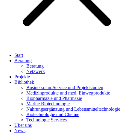
Start
Beratung
Beratung
Netzwerk
Projekte
Bibliothek
Businessplan-Service und Projektstudien
Medizinprodukte und med. Einwegprodukte
Biopharmazie und Pharmazie
Marine Biotechnologie
Nahrungsergänzung und Lebensmitteltechnologie
Biotechnologie und Chemie
Technologie Services
Über uns
News