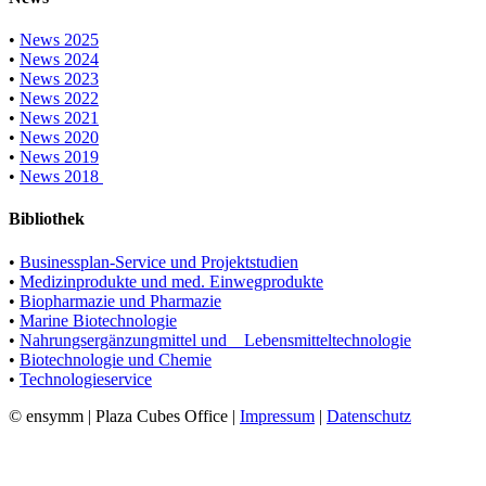
•
News 2025
•
News 2024
•
News 2023
•
News 2022
•
News 2021
•
News 2020
•
News 2019
•
News 2018
Bibliothek
•
Businessplan-Service und Projektstudien
•
Medizinprodukte und med. Einwegprodukte
•
Biopharmazie und Pharmazie
•
Marine Biotechnologie
•
Nahrungsergänzungmittel und Lebensmitteltechnologie
•
Biotechnologie und Chemie
•
Technologieservice
© ensymm | Plaza Cubes Office |
Impressum
|
Datenschutz