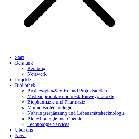
Start
Beratung
Beratung
Netzwerk
Projekte
Bibliothek
Businessplan-Service und Projektstudien
Medizinprodukte und med. Einwegprodukte
Biopharmazie und Pharmazie
Marine Biotechnologie
Nahrungsergänzung und Lebensmitteltechnologie
Biotechnologie und Chemie
Technologie Services
Über uns
News