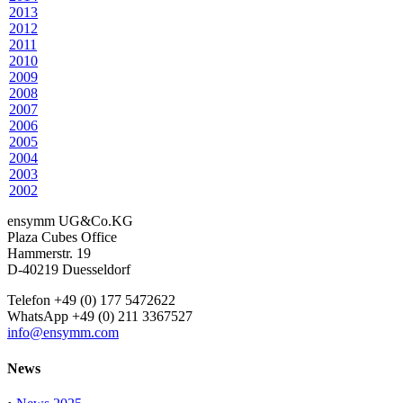
2013
2012
2011
2010
2009
2008
2007
2006
2005
2004
2003
2002
ensymm UG&Co.KG
Plaza Cubes Office
Hammerstr. 19
D-40219 Duesseldorf
Telefon +49 (0) 177 5472622
WhatsApp +49 (0) 211 3367527
info@ensymm.com
News