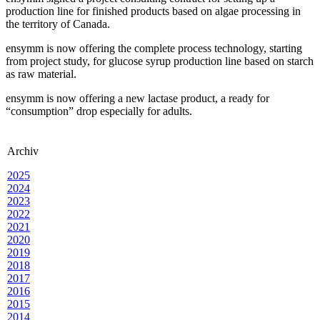
production line for finished products based on algae processing in
the territory of Canada.
ensymm is now offering the complete process technology, starting
from project study, for glucose syrup production line based on starch
as raw material.
ensymm is now offering a new lactase product, a ready for
“consumption” drop especially for adults.
Archiv
2025
2024
2023
2022
2021
2020
2019
2018
2017
2016
2015
2014