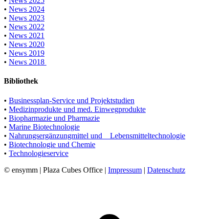
•
News 2025
•
News 2024
•
News 2023
•
News 2022
•
News 2021
•
News 2020
•
News 2019
•
News 2018
Bibliothek
•
Businessplan-Service und Projektstudien
•
Medizinprodukte und med. Einwegprodukte
•
Biopharmazie und Pharmazie
•
Marine Biotechnologie
•
Nahrungsergänzungmittel und Lebensmitteltechnologie
•
Biotechnologie und Chemie
•
Technologieservice
© ensymm | Plaza Cubes Office |
Impressum
|
Datenschutz